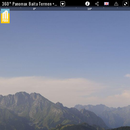
360° Panomax Baita Termen + Pora Beach (1.630 mt)
0°
10°