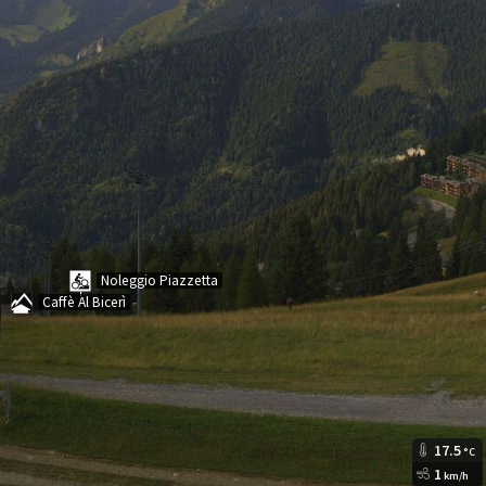
Noleggio Piazzetta
Caffè Al Bicerì
17.5
°C
1
km/h